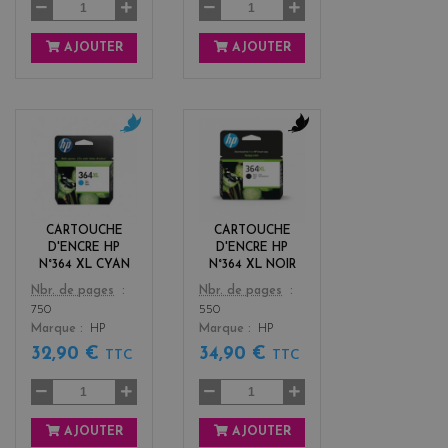
AJOUTER
AJOUTER
c
b
y
l
a
a
n
c
k
CARTOUCHE
CARTOUCHE
D'ENCRE HP
D'ENCRE HP
N°364 XL CYAN
N°364 XL NOIR
Color
Color
Nbr. de pages
Nbr. de pages
750
550
Marque
HP
Marque
HP
32,90 €
34,90 €
TTC
TTC
AJOUTER
AJOUTER