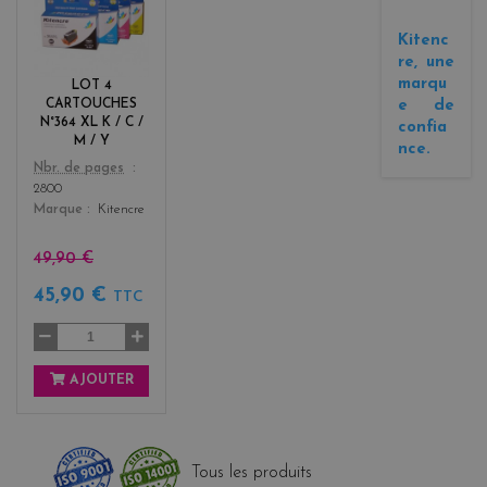
l
a
Kitenc
c
re, une
k
marqu
LOT 4
+
e de
CARTOUCHES
3
N°364 XL K / C /
confia
M / Y
nce.
Color
Nbr. de pages
2800
Marque
Kitencre
49,90 €
45,90 €
TTC
AJOUTER
Tous les produits