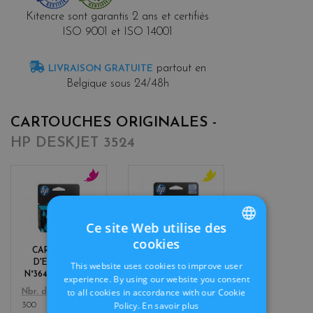
Kitencre sont garantis 2 ans et certifiés
ISO 9001 et ISO 14001
partout en
LIVRAISON GRATUITE
Belgique sous 24/48h
CARTOUCHES ORIGINALES -
HP DESKJET 3524
m
y
a
e
g
l
Ce site Web utilise des
e
l
cookies
n
o
FRENCH
CARTOUCHE
CARTOUCHE
t
w
D'ENCRE HP
D'ENCRE HP
This website uses cookies to improve user
a
DUTCH
N°364 MAGENTA
N°364 JAUNE
experience. By using our website you consent
to all cookies in accordance with our Cookie
Color
Color
Nbr. de pages
Nbr. de pages
Policy.
En savoir plus
300
300