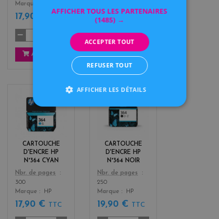
Marque
HP
Marque
HP
AFFICHER TOUS LES PARTENAIRES
17,90 €
17,90 €
TTC
TTC
(1485) →
ACCEPTER TOUT
AJOUTER
AJOUTER
REFUSER TOUT
AFFICHER LES DÉTAILS
c
b
y
l
a
a
n
c
k
CARTOUCHE
CARTOUCHE
D'ENCRE HP
D'ENCRE HP
N°364 CYAN
N°364 NOIR
Color
Color
Nbr. de pages
Nbr. de pages
300
250
Marque
HP
Marque
HP
17,90 €
19,90 €
TTC
TTC