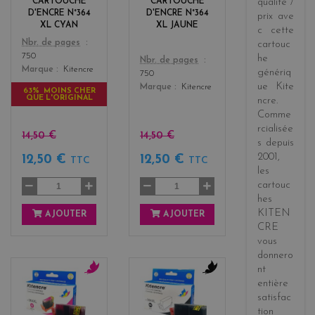
CARTOUCHE
CARTOUCHE
qualité /
w
D'ENCRE N°364
D'ENCRE N°364
prix
ave
XL CYAN
XL JAUNE
c cette
Color
Nbr. de pages
cartouc
750
he
Color
Nbr. de pages
Marque
Kitencre
génériq
750
ue
Kite
Marque
Kitencre
63% MOINS CHER
QUE L'ORIGINAL
ncre
.
Comme
rcialisée
14,50 €
14,50 €
s
depuis
2001
,
12,50 €
12,50 €
TTC
TTC
les
cartouc
hes
KITEN
AJOUTER
AJOUTER
CRE
vous
donnero
nt
entière
m
b
a
l
satisfac
g
a
tion