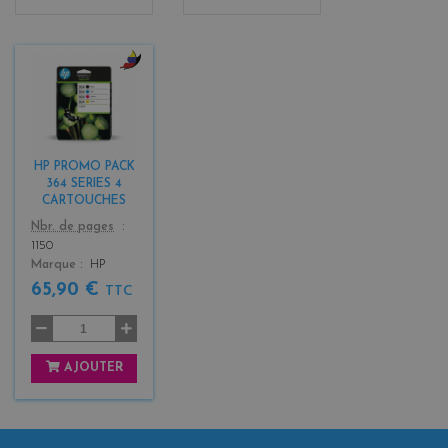
b
l
a
c
k
HP PROMO PACK
+
364 SERIES 4
3
CARTOUCHES
Color
Nbr. de pages
1150
Marque
HP
65,90 €
TTC
AJOUTER