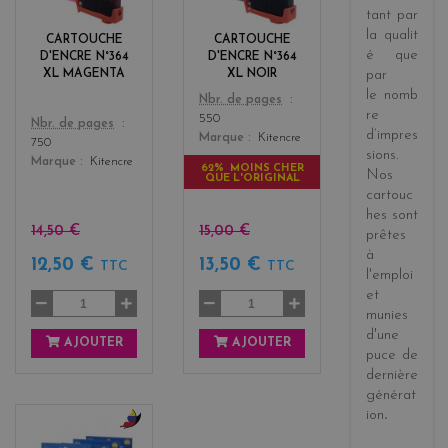
e
c
tant par
n
k
la
qualit
CARTOUCHE
CARTOUCHE
t
é
que
D'ENCRE N°364
D'ENCRE N°364
a
XL MAGENTA
XL NOIR
par
le
nomb
Color
Nbr. de pages
re
550
Color
Nbr. de pages
d’impres
Marque
Kitencre
750
sions
.
Marque
Kitencre
62% MOINS CHER
Nos
QUE L'ORIGINAL
cartouc
hes sont
15,00 €
14,50 €
prêtes
à
13,50 €
12,50 €
TTC
TTC
l'emploi
et
munies
d'une
AJOUTER
AJOUTER
puce de
dernière
générat
ion
.
b