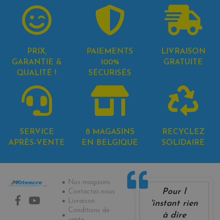
PRIX,
PAIEMENTS
LIVRAISON
GARANTIE &
100%
GRATUITE
QUALITÉ !
SÉCURISÉS
SERVICE
8 MAGASINS
RECYCLEZ
APRÈS-VENTE
EN BELGIQUE
SOLIDAIRE
Informations
Nos magasins
Pour l
Contactez-nous
Livraison
'instant rien
Conditions de
à dire
vente