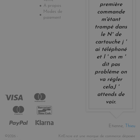
première
A propos
Modes de
commande
paiement
m'étant
trompé dans
le N° de
cartouche j '
ai téléphoné
et l ' on m '
dit pas
probléme on
va régler
cela.J '
attends de
voir.
Etienne,
Thieu
©2026 -
KitEncre est une marque de commerce déposée