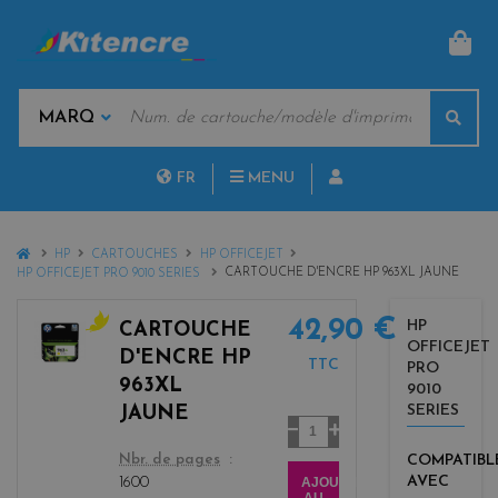
PAN
MOTS
Rech
CLÉS
MARQUES
FR
MENU
NL
HOME
HP
CARTOUCHES
HP OFFICEJET
CARTOUCHE D'ENCRE HP 963XL JAUNE
HP OFFICEJET PRO 9010 SERIES
42,90 €
HP
CARTOUCHE
OFFICEJET
y
D'ENCRE HP
TTC
PRO
e
963XL
9010
l
SERIES
JAUNE
l
Quantité
o
color
COMPATIBL
Nbr. de pages
w
AVEC
AJOUTER
1600