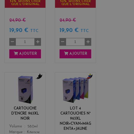
54% MOINS CHER
54% MOINS CHER
QUE L'ORIGINAL
QUE L'ORIGINAL
24,90 €
24,90 €
19,90 €
19,90 €
TTC
TTC
AJOUTER
AJOUTER
b
b
l
l
a
a
c
c
k
k
CARTOUCHE
LOT 4
+
D'ENCRE 963XL
CARTOUCHES N°
3
NOIR
963XL
NOIR+CYAN+MAG
Color
Volume
58.0ml
ENTA+JAUNE
Marque
Kitencre