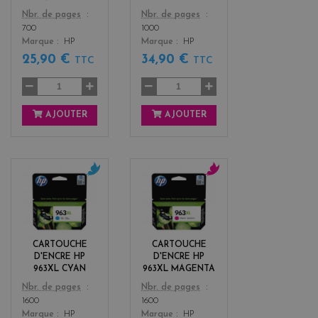
Color
Color
Nbr. de pages
Nbr. de pages
700
1000
Marque
HP
Marque
HP
25,90 €
34,90 €
TTC
TTC
AJOUTER
AJOUTER
c
m
y
a
a
g
n
e
n
CARTOUCHE
CARTOUCHE
t
D'ENCRE HP
D'ENCRE HP
a
963XL CYAN
963XL MAGENTA
Color
Color
Nbr. de pages
Nbr. de pages
1600
1600
Marque
HP
Marque
HP