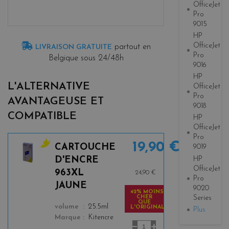
OfficeJet
Pro
9015
HP
OfficeJet
partout en
LIVRAISON GRATUITE
Pro
Belgique sous 24/48h
9016
HP
L'ALTERNATIVE
OfficeJet
Pro
AVANTAGEUSE ET
9018
COMPATIBLE
HP
OfficeJet
Pro
19,90 €
CARTOUCHE
9019
y
HP
D'ENCRE
e
OfficeJet
963XL
24,90 €
l
Pro
JAUNE
9020
l
42% MOINS
Series
CHER
o
QUE
color
volume
25.5ml
L'ORIGINAL
w
Plus
Marque
Kitencre