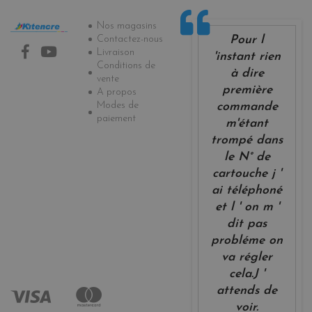
Informations
Nos magasins
Pour l
Contactez-nous
Livraison
'instant rien
Conditions de
à dire
vente
première
A propos
Modes de
commande
paiement
m'étant
trompé dans
le N° de
cartouche j '
ai téléphoné
et l ' on m '
dit pas
probléme on
va régler
cela.J '
attends de
voir.