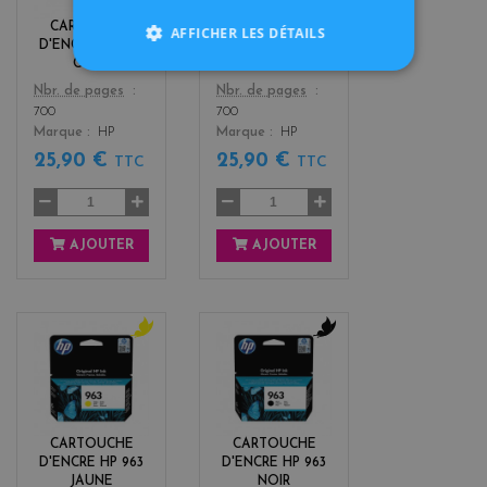
n
CARTOUCHE
CARTOUCHE
AFFICHER LES DÉTAILS
t
D'ENCRE HP 963
D'ENCRE HP 963
a
CYAN
MAGENTA
Color
Color
Nbr. de pages
Nbr. de pages
700
700
Marque
HP
Marque
HP
25,90 €
25,90 €
TTC
TTC
AJOUTER
AJOUTER
y
b
e
l
l
a
l
c
o
k
CARTOUCHE
CARTOUCHE
w
D'ENCRE HP 963
D'ENCRE HP 963
JAUNE
NOIR