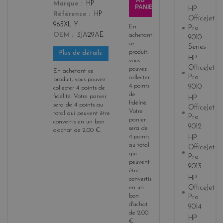
AU
Marque
HP
PANIER
HP
Référence
HP
OfficeJet
963XL Y
En
Pro
OEM
3JA29AE
achetant
9010
ce
Series
produit,
Plus de détails
HP
vous
OfficeJet
pouvez
En achetant ce
Pro
collecter
produit, vous pouvez
4
points
9010
collecter
4
points de
de
fidélité
. Votre panier
HP
fidélité
.
sera de
4
points
au
OfficeJet
Votre
total qui peuvent être
Pro
panier
convertis en un bon
9012
sera de
d'achat de
2,00 €
.
4
points
HP
au total
OfficeJet
qui
Pro
peuvent
9013
être
HP
convertis
OfficeJet
en un
bon
Pro
d'achat
9014
de
2,00
HP
€
.