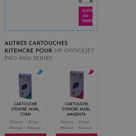
AJOUTER
AU
PANIER
AUTRES CARTOUCHES
KITENCRE POUR
HP OFFICEJET
PRO 9010 SERIES
c
m
y
a
a
g
n
e
n
CARTOUCHE
CARTOUCHE
t
D'ENCRE 963XL
D'ENCRE 963XL
a
CYAN
MAGENTA
Color
Color
Volume
25.5ml
Volume
25.5ml
Marque
Kitencre
Marque
Kitencre