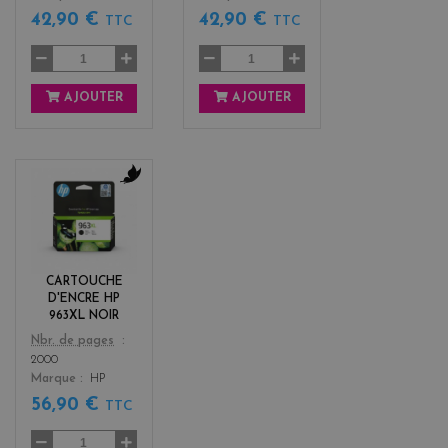
42,90 €
42,90 €
TTC
TTC
AJOUTER
AJOUTER
b
l
a
c
k
CARTOUCHE
D'ENCRE HP
963XL NOIR
Color
Nbr. de pages
2000
Marque
HP
56,90 €
TTC