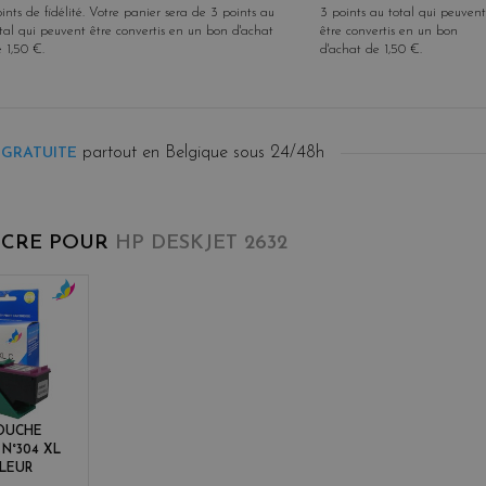
ints de fidélité
. Votre panier sera de
3
points
au
3
points
au total qui peuvent
tal qui peuvent être convertis en un bon d'achat
être convertis en un bon
e
1,50 €
.
d'achat de
1,50 €
.
partout en Belgique sous 24/48h
 GRATUITE
NCRE POUR
HP DESKJET 2632
c
o
l
o
r
s
OUCHE
 N°304 XL
LEUR