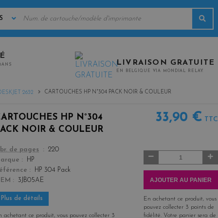
MOTS
Rec
CLÉS
TÉ
LIVRAISON GRATUITE
0ANS
EN BELGIQUE VIA MONDIAL RELAY.
CARTOUCHES HP N°304 PACK NOIR & COULEUR
DESKJET 2632
33,90 €
CARTOUCHES HP N°304
TTC
PACK NOIR & COULEUR
color
br. de pages
220
Quantité
arque
HP
éférence
HP 304 Pack
AJOUTER AU PANIER
OEM
3JB05AE
Plus de détails
En achetant ce produit, vous
pouvez collecter
3
points de
 achetant ce produit, vous pouvez collecter
3
fidélité
. Votre panier sera de