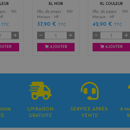
LEUR
XL NOIR
XL COULEUR
Color
Color
ages
100
Nbr. de pages
300
Nbr. de pages
300
HP
Marque
HP
Marque
HP
€
37,90 €
42,90 €
TTC
TTC
TTC
OUTER
AJOUTER
AJOUTER
100%
LIVRAISON
SERVICE APRÈS-
8 M
ÉS
GRATUITE
VENTE
B