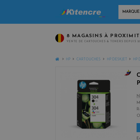
MARQUES
8 MAGASINS À PROXIMI
VENTE DE CARTOUCHES & TONERS DEPUIS 2
HOME
HP
CARTOUCHES
HP DESKJET
HP 
b
l
a
N
c
M
k
R
+
3
En