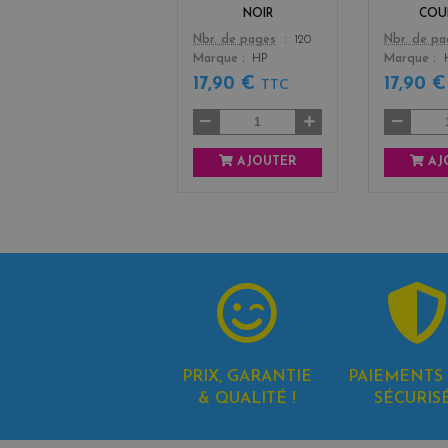
NOIR
COU
Color
Color
Nbr. de pages
120
Nbr. de p
Marque
HP
Marque
17,90 €
17,90 
TTC
AJOUTER
AJ
PRIX, GARANTIE
PAIEMENTS 
& QUALITÉ !
SÉCURIS