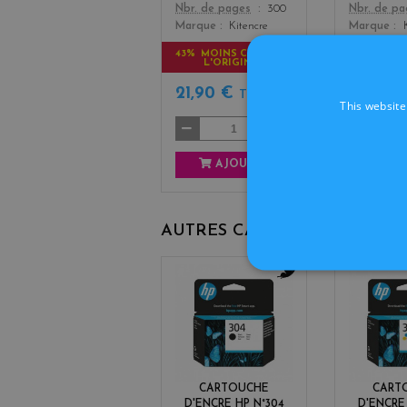
Color
Color
Nbr. de pages
300
Nbr. de p
Marque
Kitencre
Marque
43% MOINS CHER QUE
49% MOIN
L'ORIGINAL
L'OR
21,90 €
21,90 
TTC
This website
AJOUTER
AJ
AUTRES CARTOUCHES D'OR
b
l
a
c
k
CARTOUCHE
CART
D'ENCRE HP N°304
D'ENCRE