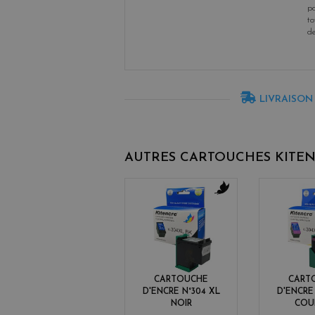
po
to
d
LIVRAISON
AUTRES CARTOUCHES KITE
b
l
a
c
k
CARTOUCHE
CART
D'ENCRE N°304 XL
D'ENCRE
NOIR
COU