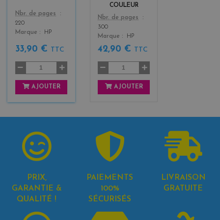
COULEUR
Color
Nbr. de pages
Color
Nbr. de pages
220
300
Marque
HP
Marque
HP
33,90 €
42,90 €
TTC
TTC
AJOUTER
AJOUTER
PRIX,
PAIEMENTS
LIVRAISON
GARANTIE &
100%
GRATUITE
QUALITÉ !
SÉCURISÉS