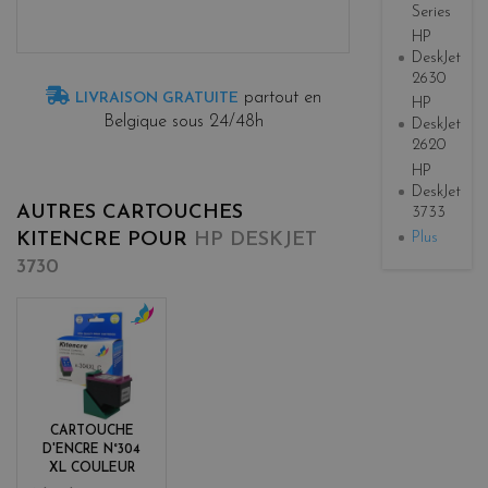
Series
HP
DeskJet
2630
partout en
LIVRAISON GRATUITE
HP
Belgique sous 24/48h
DeskJet
2620
HP
DeskJet
AUTRES CARTOUCHES
3733
Plus
KITENCRE POUR
HP DESKJET
3730
c
o
l
o
r
CARTOUCHE
s
D'ENCRE N°304
XL COULEUR