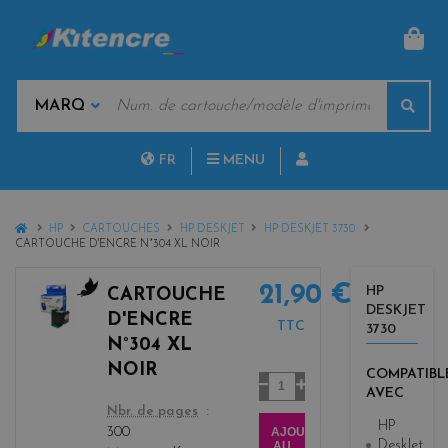
PAN
MOTS
Rech
CLÉS
MARQUES
FR
MENU
NL
HOME
HP
CARTOUCHES
HP DESKJET
HP DESKJET 3730
CARTOUCHE D'ENCRE N°304 XL NOIR
21,90 €
HP
CARTOUCHE
DESKJET
b
D'ENCRE
TTC
3730
l
N°304 XL
a
NOIR
COMPATIBL
c
Quantité
AVEC
k
color
Nbr. de pages
HP
AJOUTER
300
DeskJet
AU