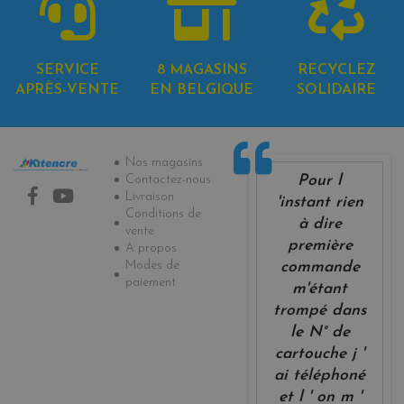
SERVICE
8 MAGASINS
RECYCLEZ
APRÈS-VENTE
EN BELGIQUE
SOLIDAIRE
Informations
Nos magasins
Pour l
Contactez-nous
Livraison
'instant rien
Conditions de
à dire
vente
première
A propos
Modes de
commande
paiement
m'étant
trompé dans
le N° de
cartouche j '
ai téléphoné
et l ' on m '