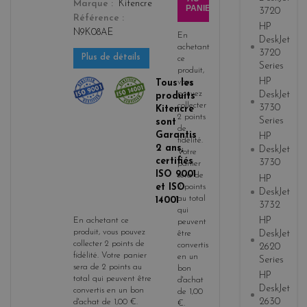
Marque
Kitencre
PANIER
3720
Référence
HP
N9K08AE
En
DeskJet
achetant
3720
Plus de détails
ce
Series
produit,
HP
Tous les
vous
pouvez
DeskJet
produits
collecter
3730
Kitencre
2
points
Series
sont
de
Garantis
HP
fidélité
.
2 ans,
DeskJet
Votre
certifiés
3730
panier
ISO 9001
sera de
HP
et ISO
2
points
DeskJet
au total
14001
3732
qui
HP
En achetant ce
peuvent
produit, vous pouvez
DeskJet
être
collecter
2
points de
convertis
2620
fidélité
. Votre panier
en un
Series
sera de
2
points
au
bon
HP
total qui peuvent être
d'achat
DeskJet
convertis en un bon
de
1,00
2630
d'achat de
1,00 €
.
€
.