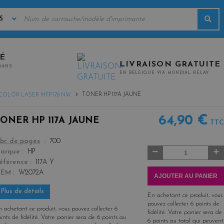
MOTS
Rec
CLÉS
TÉ
LIVRAISON GRATUITE
0ANS
EN BELGIQUE VIA MONDIAL RELAY.
TONER HP 117A JAUNE
COLOR LASER MFP 178 NW
64,90 €
TONER HP 117A JAUNE
TTC
color
br. de pages
700
Quantité
arque
HP
éférence
117A Y
OEM
W2072A
AJOUTER AU PANIER
Plus de détails
En achetant ce produit, vous
pouvez collecter
6
points de
 achetant ce produit, vous pouvez collecter
6
fidélité
. Votre panier sera de
ints de fidélité
. Votre panier sera de
6
points
au
6
points
au total qui peuvent