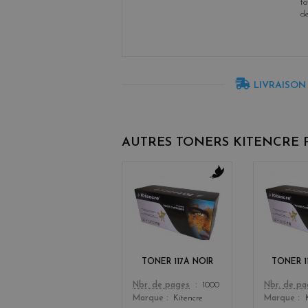
to
d
LIVRAISON
AUTRES TONERS KITENCRE
b
l
a
c
k
TONER 117A NOIR
TONER 1
Color
Color
Nbr. de pages
1000
Nbr. de p
Marque
Kitencre
Marque