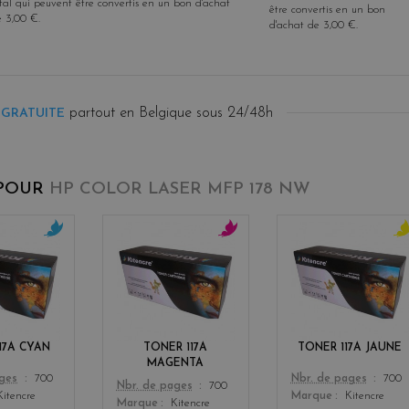
tal qui peuvent être convertis en un bon d'achat
être convertis en un bon
e
3,00 €
.
d'achat de
3,00 €
.
partout en Belgique sous 24/48h
 GRATUITE
 POUR
HP COLOR LASER MFP 178 NW
c
m
y
y
a
e
a
g
l
n
e
l
n
o
t
w
17A CYAN
TONER 117A
TONER 117A JAUNE
a
MAGENTA
Color
ages
700
Nbr. de pages
700
Color
Nbr. de pages
700
Kitencre
Marque
Kitencre
Marque
Kitencre