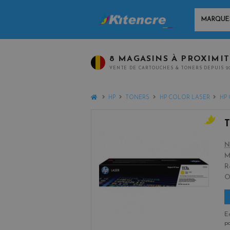
MARQUES
8 MAGASINS À PROXIMI
VENTE DE CARTOUCHES & TONERS DEPUIS 2
HOME
HP
TONERS
HP COLOR LASER
HP 
y
e
N
l
M
l
R
o
w
En
po