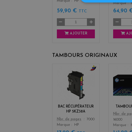
Marque
HP
Marque
59,90 €
64,90 
TTC
AJOUTER
AJ
TAMBOURS ORIGINAUX
b
l
a
c
k
+
BAC RÉCUPÉRATEUR
TAMBOUR
3
HP 5KZ38A
Color
Nbr. de p
Color
Nbr. de pages
7000
16000
Marque
HP
Marque