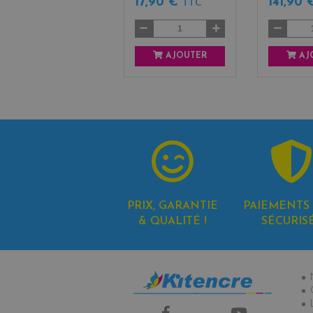
17,90 €
141,90
TTC
AJOUTER
AJ
PRIX, GARANTIE
PAIEMENTS 
& QUALITÉ !
SÉCURIS
In