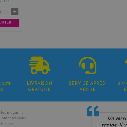
 €
TTC
OUTER
100%
LIVRAISON
SERVICE APRÈS-
8 M
ÉS
GRATUITE
VENTE
B
formations
Nos magasins
Un servi
Contactez-nous
Livraison
rapide. Il