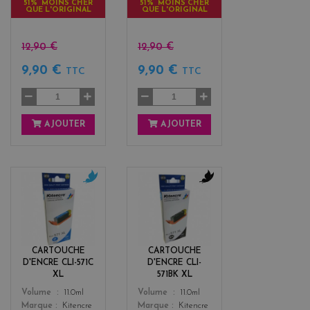
51% MOINS CHER
51% MOINS CHER
QUE L'ORIGINAL
QUE L'ORIGINAL
12,90 €
12,90 €
9,90 €
9,90 €
TTC
TTC
AJOUTER
AJOUTER
c
b
y
l
a
a
n
c
k
CARTOUCHE
CARTOUCHE
D'ENCRE CLI-571C
D'ENCRE CLI-
XL
571BK XL
Color
Color
Volume
11.0ml
Volume
11.0ml
Marque
Kitencre
Marque
Kitencre