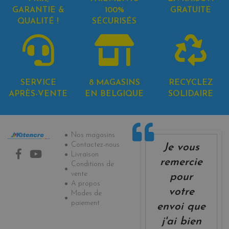
GARANTIE &
100%
GRATUITE
QUALITÉ !
SÉCURISÉS
SERVICE
8 MAGASINS
RECYCLEZ
APRÈS-VENTE
EN BELGIQUE
SOLIDAIRE
Informations
Nos magasins
Contactez-nous
Je vous
Livraison
remercie
Conditions de
vente
pour
A propos
votre
Modes de
paiement
envoi que
j'ai bien