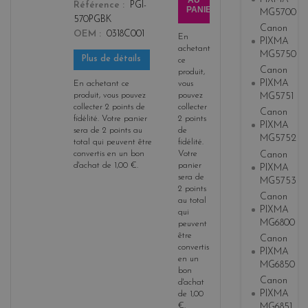
AU
Référence
PGI-
PANIER
MG5700
570PGBK
Canon
OEM
0318C001
En
PIXMA
achetant
MG5750
Plus de détails
ce
Canon
produit,
PIXMA
En achetant ce
vous
produit, vous pouvez
pouvez
MG5751
collecter
2
points de
collecter
Canon
fidélité
. Votre panier
2
points
PIXMA
sera de
2
points
au
de
MG5752
total qui peuvent être
fidélité
.
Canon
convertis en un bon
Votre
d'achat de
1,00 €
.
panier
PIXMA
sera de
MG5753
2
points
Canon
au total
PIXMA
qui
MG6800
peuvent
être
Canon
convertis
PIXMA
en un
MG6850
bon
Canon
d'achat
PIXMA
de
1,00
€
.
MG6851