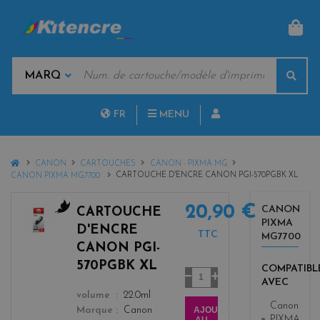
PAN
MOTS
Rech
CLÉS
MARQUES
FR
MENU
NL
HOME
CANON
CARTOUCHES
CANON - PIXMA MG
CARTOUCHE D'ENCRE CANON PGI-570PGBK XL
CANON PIXMA MG7700
20,90 €
CANON
CARTOUCHE
PIXMA
b
D'ENCRE
TTC
MG7700
l
CANON PGI-
a
570PGBK XL
COMPATIBL
c
Quantité
AVEC
k
color
volume
22.0ml
Canon
AJOUTER
Marque
Canon
PIXMA