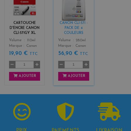
r
l
i
a
s
c
k
CARTOUCHE
CANON CLI-571 -
+
D'ENCRE CANON
PACK DE 4
3
CLI-571GY XL
COULEURS
Color
Color
Volume
11.0ml
Volume
28.0ml
Marque
Canon
Marque
Canon
19,90 €
56,90 €
TTC
TTC
AJOUTER
AJOUTER
PRIX,
PAIEMENTS
LIVRAISON