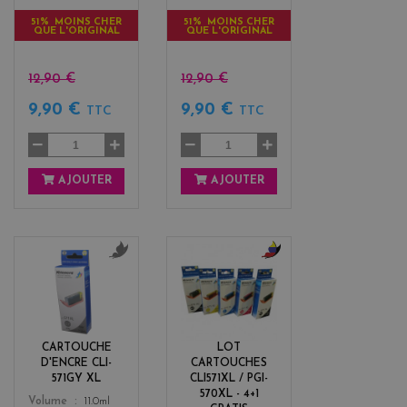
51% MOINS CHER
51% MOINS CHER
QUE L'ORIGINAL
QUE L'ORIGINAL
12,90 €
12,90 €
9,90 €
9,90 €
TTC
TTC
AJOUTER
AJOUTER
g
b
r
l
i
a
s
c
k
CARTOUCHE
LOT
+
D'ENCRE CLI-
CARTOUCHES
3
571GY XL
CLI571XL / PGI-
570XL - 4+1
Color
Volume
11.0ml