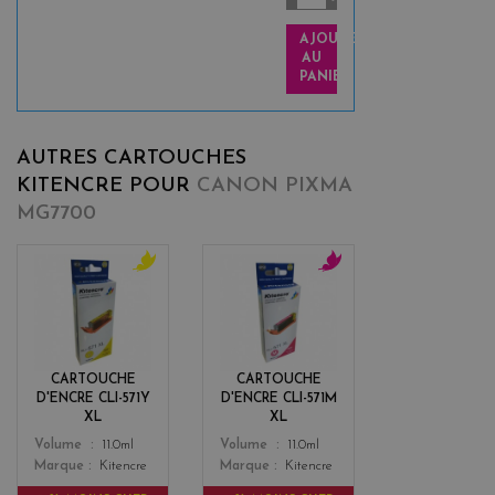
AJOUTER
AU
PANIER
AUTRES CARTOUCHES
KITENCRE POUR
CANON PIXMA
MG7700
y
m
e
a
l
g
l
e
o
n
CARTOUCHE
CARTOUCHE
w
t
D'ENCRE CLI-571Y
D'ENCRE CLI-571M
a
XL
XL
Color
Color
Volume
11.0ml
Volume
11.0ml
Marque
Kitencre
Marque
Kitencre