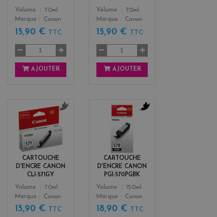
Color
Color
Volume
7.0ml
Volume
7.0ml
Marque
Canon
Marque
Canon
15,90 €
15,90 €
TTC
TTC
AJOUTER
AJOUTER
g
b
r
l
i
a
s
c
k
CARTOUCHE
CARTOUCHE
D'ENCRE CANON
D'ENCRE CANON
CLI-571GY
PGI-570PGBK
Color
Color
Volume
7.0ml
Volume
15.0ml
Marque
Canon
Marque
Canon
15,90 €
18,90 €
TTC
TTC