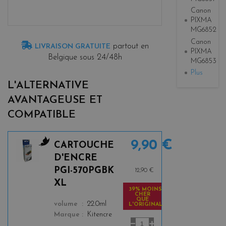
Canon
PIXMA
MG6852
Canon
partout en
LIVRAISON GRATUITE
PIXMA
Belgique sous 24/48h
MG6853
Plus
L'ALTERNATIVE
AVANTAGEUSE ET
COMPATIBLE
9,90 €
CARTOUCHE
b
D'ENCRE
l
PGI-570PGBK
12,90 €
a
XL
c
39% MOINS
CHER
k
QUE
color
volume
22.0ml
L'ORIGINAL
Marque
Kitencre