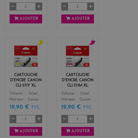
AJOUTER
AJOUTER
y
m
e
a
l
g
l
e
o
n
CARTOUCHE
CARTOUCHE
w
t
D'ENCRE CANON
D'ENCRE CANON
a
CLI-571Y XL
CLI-571M XL
Color
Color
Volume
11.0ml
Volume
11.0ml
Marque
Canon
Marque
Canon
19,90 €
19,90 €
TTC
TTC
AJOUTER
AJOUTER