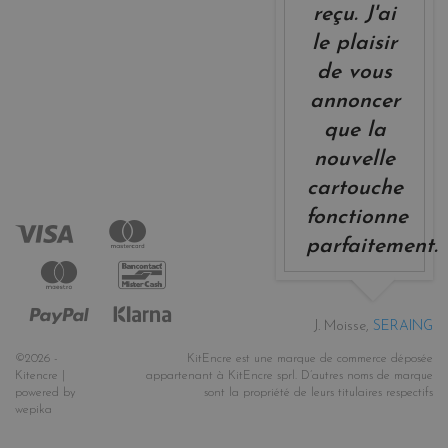
reçu. J'ai
le plaisir
de vous
annoncer
que la
nouvelle
cartouche
fonctionne
parfaitement.
J. Moisse,
SERAING
©2026 -
KitEncre est une marque de commerce déposée
Kitencre |
appartenant à KitEncre sprl. D’autres noms de marque
powered by
sont la propriété de leurs titulaires respectifs
wepika