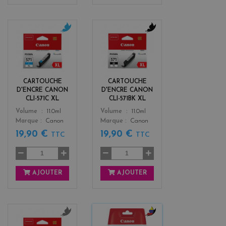
c
b
y
l
a
a
n
c
k
CARTOUCHE
CARTOUCHE
D'ENCRE CANON
D'ENCRE CANON
CLI-571C XL
CLI-571BK XL
Color
Color
Volume
11.0ml
Volume
11.0ml
Marque
Canon
Marque
Canon
19,90 €
19,90 €
TTC
TTC
AJOUTER
AJOUTER
g
b