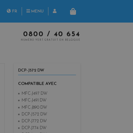
herche
FR
MENU
PANIER
NL
0800 / 40 654
NUMÉRO VERT GRATUIT EN BELGIQUE
DCP-J572 DW
COMPATIBLE AVEC
MFC-J497 DW
MFC-J491 DW
MFC-J890 DW
DCP-J572 DW
DCP-J772 DW
DCP-J774 DW