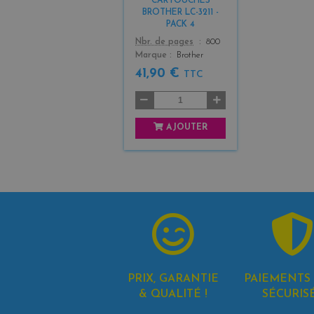
CARTOUCHES
3
BROTHER LC-3211 -
PACK 4
Color
Nbr. de pages
800
Marque
Brother
41,90 €
TTC
AJOUTER
PRIX, GARANTIE
PAIEMENTS 
& QUALITÉ !
SÉCURIS