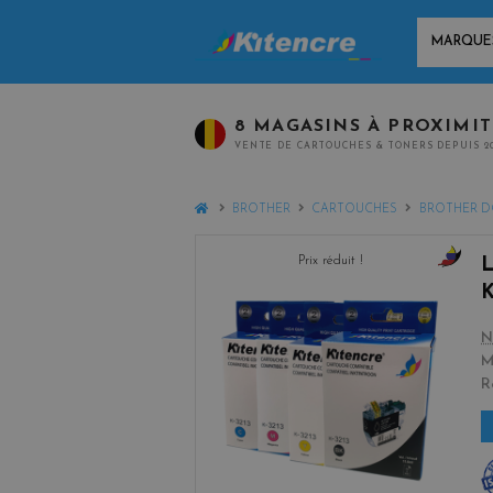
MARQUES
8 MAGASINS À PROXIMI
VENTE DE CARTOUCHES & TONERS DEPUIS 2
HOME
BROTHER
CARTOUCHES
BROTHER D
Prix réduit !
b
K
l
a
N
c
M
k
R
+
3