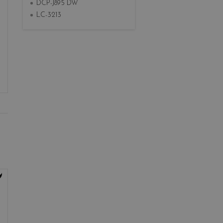
DCP-J895 DW
LC-3213