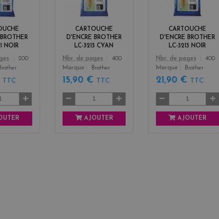
c
n
c
k
k
OUCHE
CARTOUCHE
CARTOUCHE
 BROTHER
D'ENCRE BROTHER
D'ENCRE BROTHER
11 NOIR
LC-3213 CYAN
LC-3213 NOIR
Color
Color
ages
200
Nbr. de pages
400
Nbr. de pages
400
Brother
Marque
Brother
Marque
Brother
€
15,90 €
21,90 €
TTC
TTC
TTC
OUTER
AJOUTER
AJOUTER