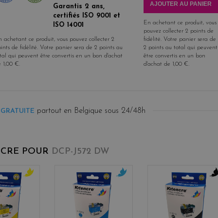
AJOUTER AU PANIER
Garantis 2 ans,
certifiés ISO 9001 et
En achetant ce produit, vous
ISO 14001
pouvez collecter
2
points de
 achetant ce produit, vous pouvez collecter
2
fidélité
. Votre panier sera de
ints de fidélité
. Votre panier sera de
2
points
au
2
points
au total qui peuvent
tal qui peuvent être convertis en un bon d'achat
être convertis en un bon
e
1,00 €
.
d'achat de
1,00 €
.
partout en Belgique sous 24/48h
 GRATUITE
NCRE POUR
DCP-J572 DW
y
c
b
e
y
l
l
a
a
l
n
c