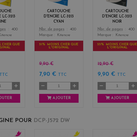
o
k
w
OUCHE
CARTOUCHE
CARTOUCHE
 LC-3213
D'ENCRE LC-3213
D'ENCRE LC-3213
UNE
CYAN
NOIR
Color
Color
ages
400
Nbr. de pages
400
Nbr. de pages
400
Kitencre
Marque
Kitencre
Marque
Kitencre
S CHER QUE
51% MOINS CHER QUE
55% MOINS CHER QU
IGINAL
L'ORIGINAL
L'ORIGINAL
9,90 €
12,90 €
7,90 €
9,90 €
TTC
TTC
TTC
OUTER
AJOUTER
AJOUTER
IGINE POUR
DCP-J572 DW