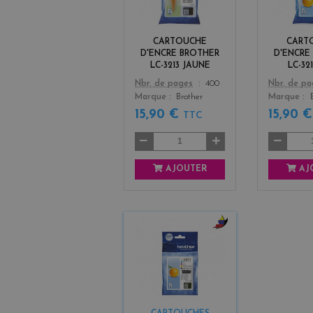
l
o
w
CARTOUCHE
CART
D'ENCRE BROTHER
D'ENCRE
LC-3213 JAUNE
LC-32
Color
Color
Nbr. de pages
400
Nbr. de p
Marque
Brother
Marque
15,90 €
15,90 
TTC
AJOUTER
AJ
b
l
a
c
k
+