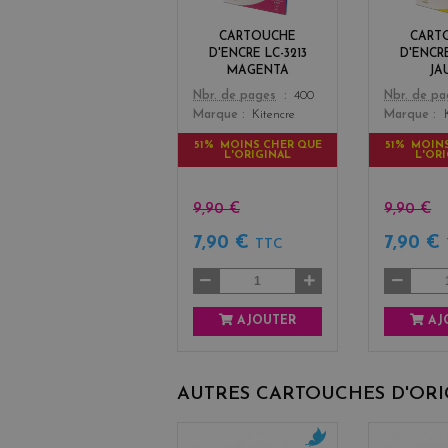
n
t
CARTOUCHE
CART
a
D'ENCRE LC-3213
D'ENCRE
MAGENTA
JA
Color
Color
Nbr. de pages
400
Nbr. de p
Marque
Kitencre
Marque
51% MOINS CHER QUE
51% MOIN
L'ORIGINAL
L'OR
9,90 €
9,90 €
7,90 €
7,90 €
TTC
AJOUTER
AJ
AUTRES CARTOUCHES D'OR