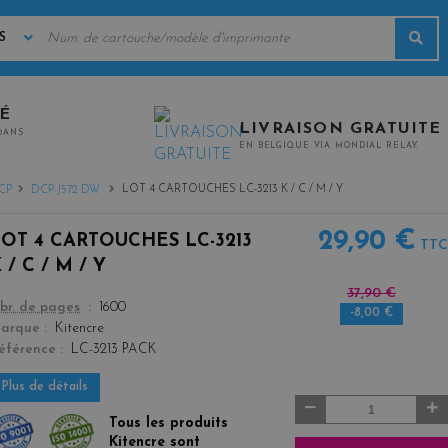
MOTS
Rec
CLÉS
TÉ
LIVRAISON GRATUITE
0ANS
EN BELGIQUE VIA MONDIAL RELAY.
LOT 4 CARTOUCHES LC-3213 K / C / M / Y
CP
DCP-J572 DW
29,90 €
LOT 4 CARTOUCHES LC-3213
TTC
 / C / M / Y
37,90 €
color
br. de pages
1600
-8,00 €
arque
Kitencre
éférence
LC-3213 PACK
Plus de détails
Quantité
Tous les produits
Kitencre sont